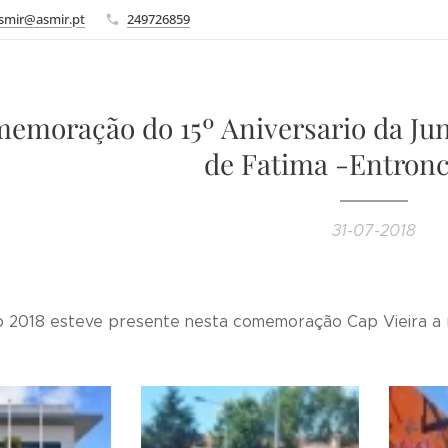
smir@asmir.pt
249726859
emoração do 15º Aniversario da Jun
de Fatima -Entron
31-07-2018
ho 2018 esteve presente nesta comemoração Cap Vieira a